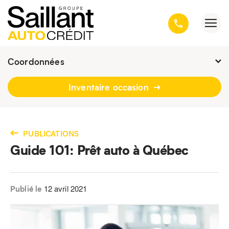
Coordonnées
Fermé :
9h - 19h
Inventaire occasion
3001, avenue Kepler, Québec
(Québec) G1X 3V4
418 659-6431
PUBLICATIONS
Guide 101: Prêt auto à Québec
12 avril 2021
Publié le