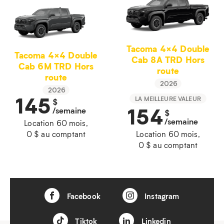
Tacoma 4×4 Double
Tacoma 4×4 Double
Cab 8A TRD Hors
Cab 6M TRD Hors
route
route
2026
2026
145
LA MEILLEURE VALEUR
$
154
/semaine
$
/semaine
Location 60 mois,
0 $ au comptant
Location 60 mois,
0 $ au comptant
Facebook
Instagram
Tiktok
Linkedin