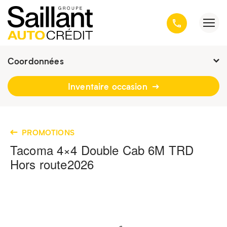
Coordonnées
Fermé :
9h - 19h
Inventaire occasion
3001, avenue Kepler, Québec
(Québec) G1X 3V4
418 659-6431
PROMOTIONS
Tacoma 4×4 Double Cab 6M TRD
Hors route
2026