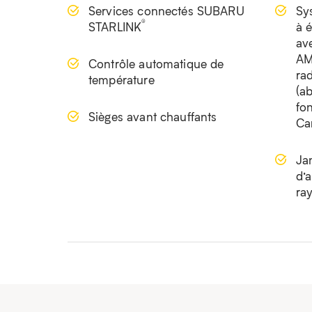
Services connectés SUBARU
Sy
®
STARLINK
à é
av
AM
Contrôle automatique de
rad
température
(a
fon
Sièges avant chauffants
Ca
Jan
d’
ra