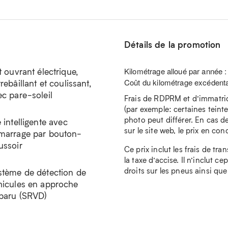
Détails de la promotion
t ouvrant électrique,
Kilométrage alloué par année 
Coût du kilométrage excédenta
rebâillant et coulissant,
ec pare-soleil
Frais de RDPRM et d’immatricu
(par exemple: certaines teintes
photo peut différer. En cas de
 intelligente avec
sur le site web, le prix en conc
marrage par bouton-
ussoir
Ce prix inclut les frais de tra
la taxe d’accise. Il n’inclut c
droits sur les pneus ainsi que
stème de détection de
hicules en approche
baru (SRVD)