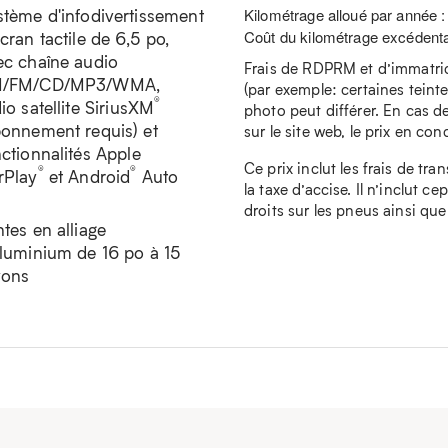
stème d'infodivertissement
Kilométrage alloué par année 
Coût du kilométrage excédenta
cran tactile de 6,5 po,
ec chaîne audio
Frais de RDPRM et d’immatricu
/FM/CD/MP3/WMA,
(par exemple: certaines teintes
®
io satellite SiriusXM
photo peut différer. En cas de
bonnement requis) et
sur le site web, le prix en conc
ctionnalités Apple
Ce prix inclut les frais de tra
®
®
rPlay
et Android
Auto
la taxe d’accise. Il n’inclut c
droits sur les pneus ainsi que
tes en alliage
aluminium de 16 po à 15
yons