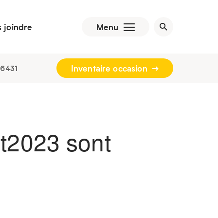
 joindre
Menu
Inventaire occasion
-6431
t
2023
sont