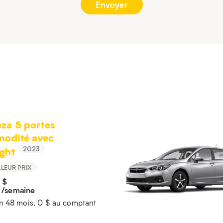
za 5 portes
odité avec
ght
2023
LLEUR PRIX
9
$
/semaine
n 48 mois, 0 $ au comptant