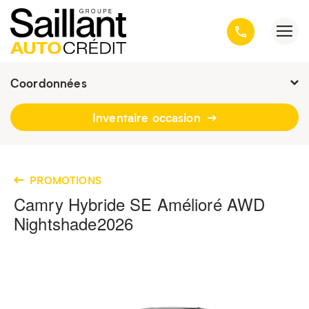
Coordonnées
Fermé : Ouverture
-
Inventaire occasion
3001, avenue Kepler, Québec
(Québec) G1X 3V4
418 659-6431
PROMOTIONS
Camry Hybride SE Amélioré AWD
Nightshade
2026