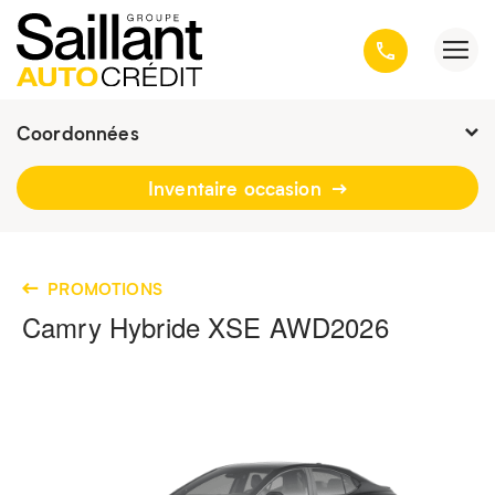
Coordonnées
Fermé :
9h - 16h30
Inventaire occasion
3001, avenue Kepler, Québec
(Québec) G1X 3V4
418 659-6431
PROMOTIONS
Camry Hybride XSE AWD
2026