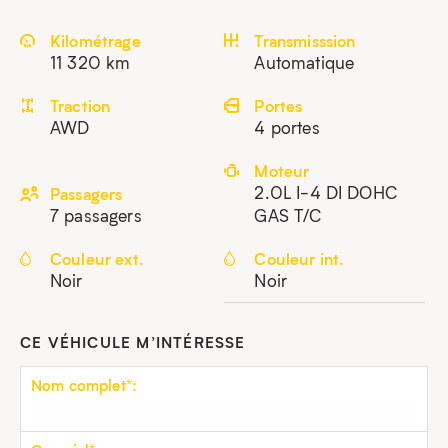
Kilométrage
Transmisssion
11 320 km
Automatique
Traction
Portes
AWD
4 portes
Moteur
2.0L I-4 DI DOHC
Passagers
7 passagers
GAS T/C
Couleur ext.
Couleur int.
Noir
Noir
CE VÉHICULE M’INTÉRESSE
Nom complet*: