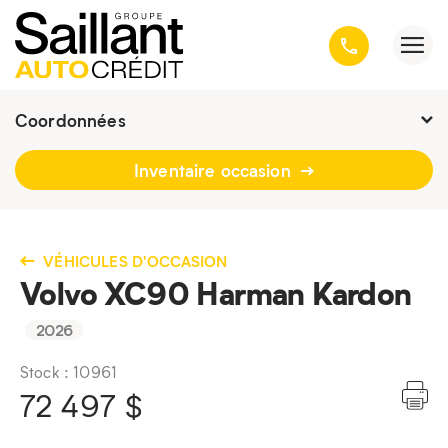
Coordonnées
Présentement ouvert jusqu'à
16h30
Inventaire occasion
3001, avenue Kepler, Québec
(Québec) G1X 3V4
418 659-6431
VÉHICULES D'OCCASION
Volvo XC90 Harman Kardon
2026
Stock : 10961
72 497
$