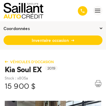
Coordonnées
Fermé : Ouverture
-
Inventaire occasion
3001, avenue Kepler, Québec
(Québec) G1X 3V4
418 659-6431
VÉHICULES D'OCCASION
Kia Soul EX
2019
Stock : x805a
15 900
$