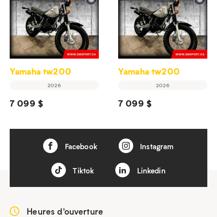
Yamaha tw200
Yamaha tw200
2026
2026
7 099 $
7 099 $
Facebook
Instagram
Tiktok
Linkedin
Heures d'ouverture