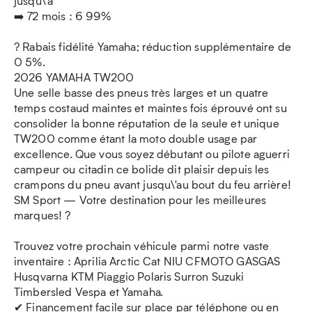
jusqu\'à
➡️ 72 mois : 6 99%
? Rabais fidélité Yamaha; réduction supplémentaire de
0 5%.
2026 YAMAHA TW200
Une selle basse des pneus très larges et un quatre
temps costaud maintes et maintes fois éprouvé ont su
consolider la bonne réputation de la seule et unique
TW200 comme étant la moto double usage par
excellence. Que vous soyez débutant ou pilote aguerri
campeur ou citadin ce bolide dit plaisir depuis les
crampons du pneu avant jusqu\'au bout du feu arrière!
SM Sport — Votre destination pour les meilleures
marques! ?
Trouvez votre prochain véhicule parmi notre vaste
inventaire : Aprilia Arctic Cat NIU CFMOTO GASGAS
Husqvarna KTM Piaggio Polaris Surron Suzuki
Timbersled Vespa et Yamaha.
✔ Financement facile sur place par téléphone ou en