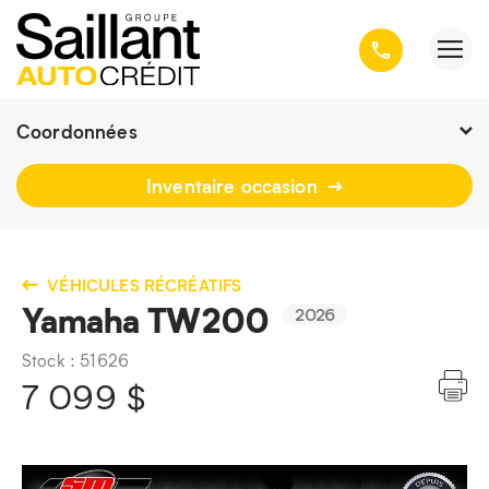
Coordonnées
Fermé : Ouverture
-
Inventaire occasion
3001, avenue Kepler, Québec
(Québec) G1X 3V4
418 659-6431
VÉHICULES RÉCRÉATIFS
Yamaha TW200
2026
Stock : 51626
7 099
$