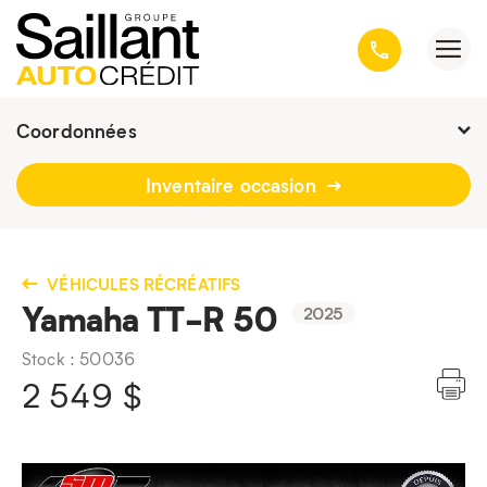
Coordonnées
Fermé :
9h - 19h
Inventaire occasion
3001, avenue Kepler, Québec
(Québec) G1X 3V4
418 659-6431
VÉHICULES RÉCRÉATIFS
Yamaha TT-R 50
2025
Stock : 50036
2 549
$