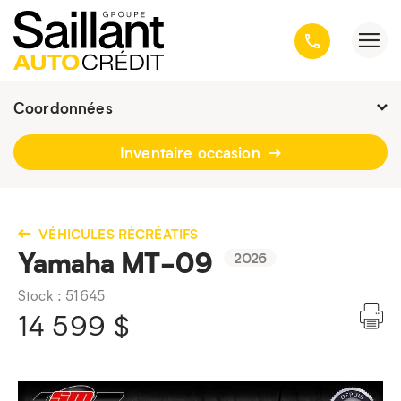
Coordonnées
Présentement ouvert jusqu'à
19h
Inventaire occasion
3001, avenue Kepler, Québec
(Québec) G1X 3V4
418 659-6431
VÉHICULES RÉCRÉATIFS
Yamaha MT-09
2026
Stock : 51645
14 599
$