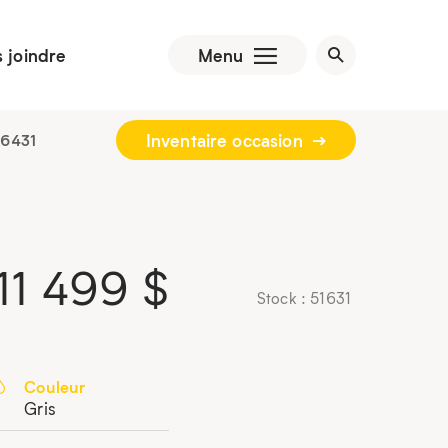
 joindre
Menu
Inventaire occasion
-6431
11 499
$
Stock : 51631
Couleur
Gris