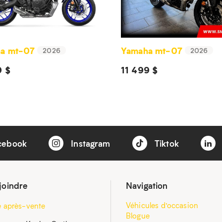
a mt-07
Yamaha mt-07
2026
2026
9 $
11 499 $
cebook
Instagram
Tiktok
joindre
Navigation
Véhicules d’occasion
e après-vente
Blogue