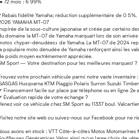
➡️ 72 mois : 6 99%
? Rabais fidélité Yamaha; réduction supplémentaire de 0 5%.
2026 YAMAHA MT-07
Inspirée de la sous-culture japonaise et créée par certains de
du domaine la MT-07 de Yamaha marquait lors de son arrivée
motos «hyper-dénudées» de Yamaha. La MT-07 de 2024 représ
la populaire moto dénudée de Yamaha renforçant ainsi les va
de poids moyen extrêmement appréciée.
SM Sport — Votre destination pour les meilleures marques! ?
Trouvez votre prochain véhicule parmi notre vaste inventaire
GASGAS Husqvarna KTM Piaggio Polaris Surron Suzuki Timber
✔ Financement facile sur place par téléphone ou en ligne 2e 
✔ Évaluation rapide de votre échange ?
Venez voir ce véhicule chez SM Sport au 11337 boul. Valcart
Visitez notre site web ou suivez-nous sur Facebook pour ne r
Nous avons en stock : VTT Côte-à-côtes Motos Motomarines
Souffleuses Génératrices Vélos ainsi qu’un large choix de vêt