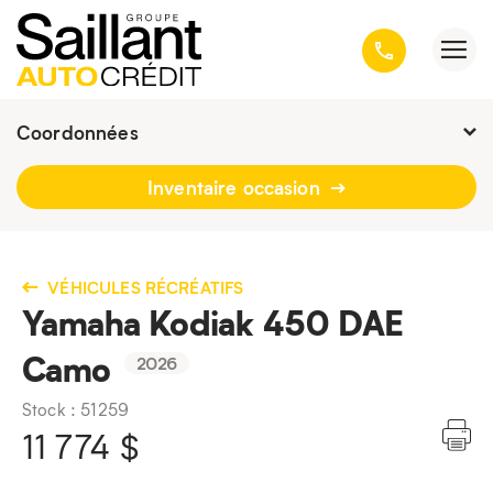
Coordonnées
Fermé : Ouverture
-
Inventaire occasion
3001, avenue Kepler, Québec
(Québec) G1X 3V4
418 659-6431
VÉHICULES RÉCRÉATIFS
Yamaha Kodiak 450 DAE
Camo
2026
Stock : 51259
11 774
$