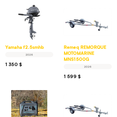
Yamaha f2.5smhb
Remeq REMORQUE
MOTOMARINE
2026
MNS1500G
1 350 $
2026
1 599 $