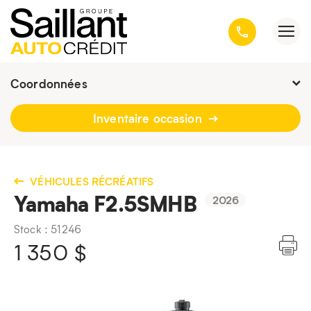
Coordonnées
Fermé : jeudi
9h - 19h
Inventaire occasion
3001, avenue Kepler, Québec
(Québec) G1X 3V4
418 659-6431
VÉHICULES RÉCRÉATIFS
Yamaha F2.5SMHB
2026
Stock : 51246
1 350
$