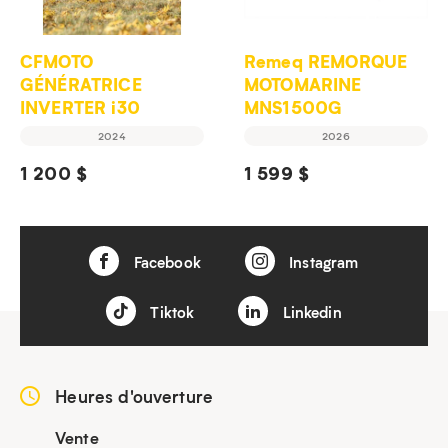
CFMOTO
Remeq REMORQUE
GÉNÉRATRICE
MOTOMARINE
INVERTER i30
MNS1500G
2024
2026
1 200 $
1 599 $
Facebook
Instagram
Tiktok
Linkedin
Heures d'ouverture
Vente