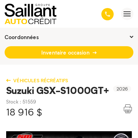
Coordonnées
Présentement ouvert jusqu'à
16h30
Inventaire occasion
3001, avenue Kepler, Québec
(Québec) G1X 3V4
418 659-6431
VÉHICULES RÉCRÉATIFS
Suzuki GSX-S1000GT+
2026
Stock : 51559
18 916
$