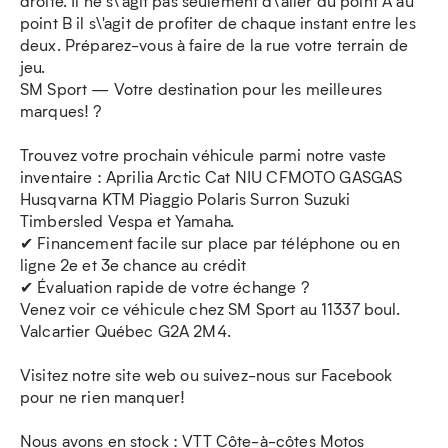
droite. Il ne s\'agit pas seulement d\'aller du point A au
point B il s\'agit de profiter de chaque instant entre les
deux. Préparez-vous à faire de la rue votre terrain de
jeu.
SM Sport — Votre destination pour les meilleures
marques! ?
Trouvez votre prochain véhicule parmi notre vaste
inventaire : Aprilia Arctic Cat NIU CFMOTO GASGAS
Husqvarna KTM Piaggio Polaris Surron Suzuki
Timbersled Vespa et Yamaha.
✔ Financement facile sur place par téléphone ou en
ligne 2e et 3e chance au crédit
✔ Évaluation rapide de votre échange ?
Venez voir ce véhicule chez SM Sport au 11337 boul.
Valcartier Québec G2A 2M4.
Visitez notre site web ou suivez-nous sur Facebook
pour ne rien manquer!
Nous avons en stock : VTT Côte-à-côtes Motos