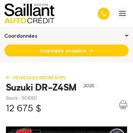
Coordonnées
Fermé :
9h - 19h
Inventaire occasion
3001, avenue Kepler, Québec
(Québec) G1X 3V4
418 659-6431
VÉHICULES RÉCRÉATIFS
Suzuki DR-Z4SM
2025
Stock : 50650
12 675
$