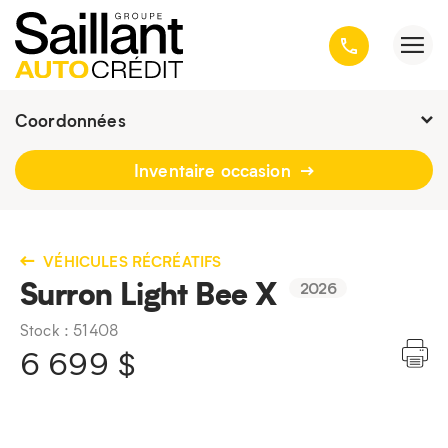
Coordonnées
Fermé :
9h - 16h30
Inventaire occasion
3001, avenue Kepler, Québec
(Québec) G1X 3V4
418 659-6431
VÉHICULES RÉCRÉATIFS
Surron Light Bee X
2026
Stock : 51408
6 699
$