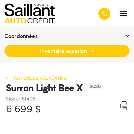
Coordonnées
Présentement ouvert jusqu'à
19h
Inventaire occasion
3001, avenue Kepler, Québec
(Québec) G1X 3V4
418 659-6431
VÉHICULES RÉCRÉATIFS
Surron Light Bee X
2026
Stock : 51405
6 699
$