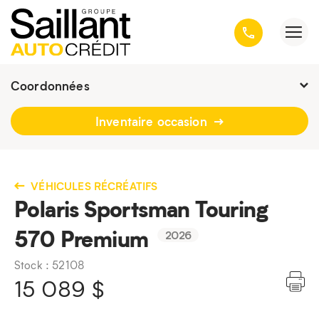
Coordonnées
Fermé :
9h - 16h30
Inventaire occasion
3001, avenue Kepler, Québec
(Québec) G1X 3V4
418 659-6431
VÉHICULES RÉCRÉATIFS
Polaris Sportsman Touring
570 Premium
2026
Stock : 52108
15 089
$