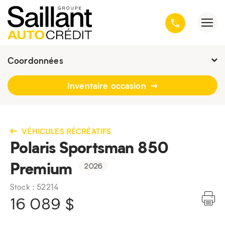
Coordonnées
Présentement ouvert jusqu'à
19h
Inventaire occasion
3001, avenue Kepler, Québec
(Québec) G1X 3V4
418 659-6431
VÉHICULES RÉCRÉATIFS
Polaris Sportsman 850
Premium
2026
Stock : 52214
16 089
$