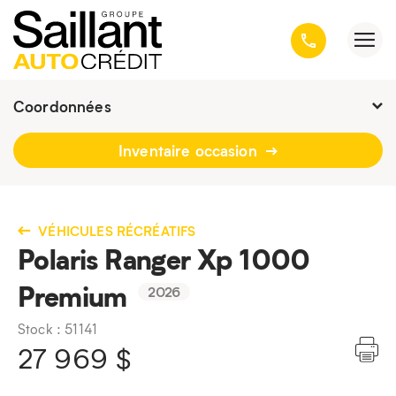
Coordonnées
Fermé :
9h - 16h30
Inventaire occasion
3001, avenue Kepler, Québec
(Québec) G1X 3V4
418 659-6431
VÉHICULES RÉCRÉATIFS
Polaris Ranger Xp 1000
Premium
2026
Stock : 51141
27 969
$