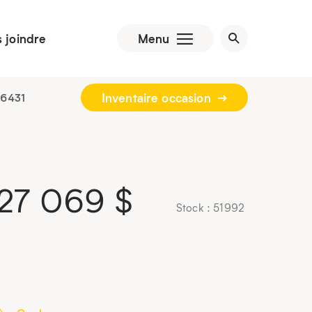
 joindre
Menu
Inventaire occasion
-6431
27 069
$
Stock : 51992