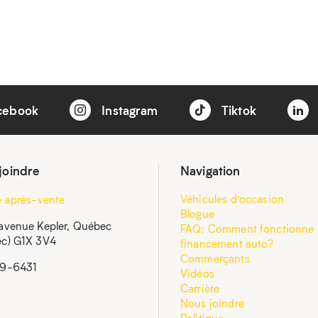
cebook
Instagram
Tiktok
joindre
Navigation
Véhicules d’occasion
e après-vente
Blogue
avenue Kepler, Québec
FAQ: Comment fonctionne 
c) G1X 3V4
financement auto?
Commerçants
59-6431
Vidéos
Carrière
Nous joindre
Politique