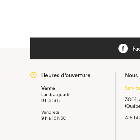
Fa
Heures d'ouverture
Nous 
Vente
Servic
Lundi au jeudi
3001, 
9 h à 19 h
(Québe
Vendredi
418 6
9 h à 16 h 30