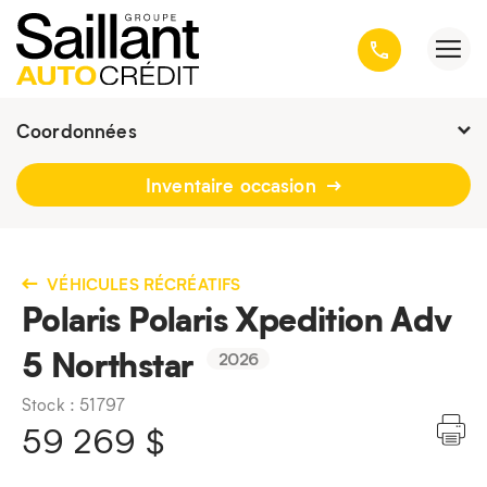
Coordonnées
Fermé : Ouverture
-
Inventaire occasion
3001, avenue Kepler, Québec
(Québec) G1X 3V4
418 659-6431
VÉHICULES RÉCRÉATIFS
Polaris Polaris Xpedition Adv
5 Northstar
2026
Stock : 51797
59 269
$