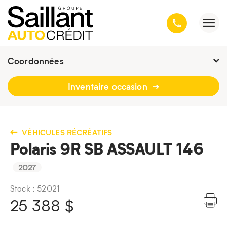
Coordonnées
Fermé : Ouverture
-
Inventaire occasion
3001, avenue Kepler, Québec
(Québec) G1X 3V4
418 659-6431
VÉHICULES RÉCRÉATIFS
Polaris 9R SB ASSAULT 146
2027
Stock : 52021
25 388
$