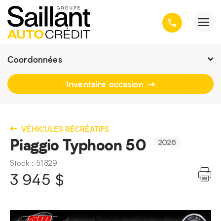
Coordonnées
Fermé : Ouverture
-
Inventaire occasion
3001, avenue Kepler, Québec
(Québec) G1X 3V4
418 659-6431
VÉHICULES RÉCRÉATIFS
Piaggio Typhoon 50
2026
Stock : 51829
3 945
$