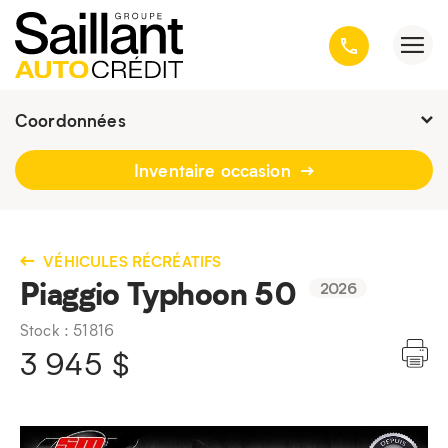
Coordonnées
Fermé : Ouverture
-
Inventaire occasion
3001, avenue Kepler, Québec
(Québec) G1X 3V4
418 659-6431
VÉHICULES RÉCRÉATIFS
Piaggio Typhoon 50
2026
Stock : 51816
3 945
$