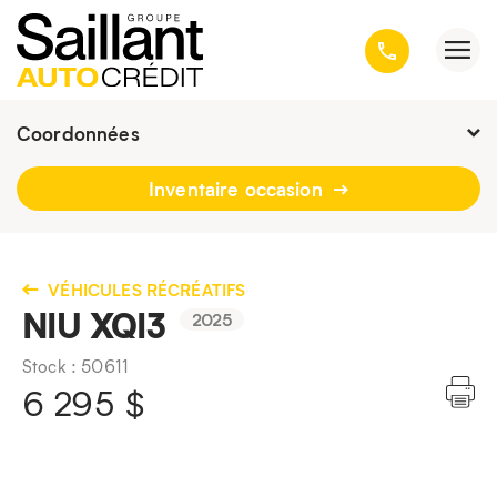
Coordonnées
Fermé : Ouverture
-
Inventaire occasion
3001, avenue Kepler, Québec
(Québec) G1X 3V4
418 659-6431
VÉHICULES RÉCRÉATIFS
NIU XQI3
2025
Stock : 50611
6 295
$