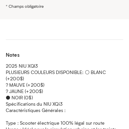
* Champs obligatoire
Notes
2025 NIU XQI3
PLUSIEURS COULEURS DISPONIBLE: ⚪ BLANC
(+200$)
? MAUVE (+200$)
? JAUNE (+200$)
⚫ NOIR (0$)
Spécifications du NIU XQi3
Caractéristiques Générales :
Type : Scooter électrique 100% légal sur route