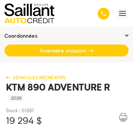
Coordonnées
Fermé :
9h - 16h30
Inventaire occasion
3001, avenue Kepler, Québec
(Québec) G1X 3V4
418 659-6431
VÉHICULES RÉCRÉATIFS
KTM 890 ADVENTURE R
2026
Stock : 51887
19 294
$