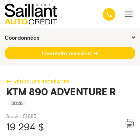
Coordonnées
Fermé : vendredi
9h - 16h30
Inventaire occasion
3001, avenue Kepler, Québec
(Québec) G1X 3V4
418 659-6431
VÉHICULES RÉCRÉATIFS
KTM 890 ADVENTURE R
2026
Stock : 51885
19 294
$