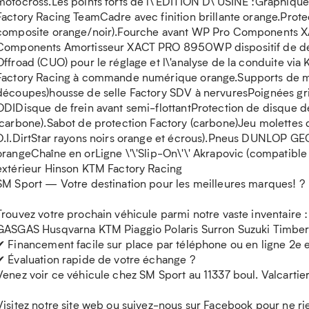
motocross.Les points forts de l\'EDITION D\'USINE :Graphique
Factory Racing TeamCadre avec finition brillante orange.Prote
composite orange/noir).Fourche avant WP Pro Components
Components Amortisseur XACT PRO 8950WP dispositif de dépa
Offroad (CUO) pour le réglage et l\'analyse de la conduite vi
Factory Racing à commande numérique orange.Supports de mo
découpes)housse de selle Factory SDV à nervuresPoignées gris
ODIDisque de frein avant semi-flottantProtection de disque de
(carbone).Sabot de protection Factory (carbone)Jeu molettes d
D.I.DirtStar rayons noirs orange et écrous).Pneus DUNLOP
orangeChaîne en orLigne \'\'Slip-On\'\' Akrapovic (compatib
extérieur Hinson KTM Factory Racing
SM Sport — Votre destination pour les meilleures marques! ?
Trouvez votre prochain véhicule parmi notre vaste inventaire
GASGAS Husqvarna KTM Piaggio Polaris Surron Suzuki Timber
✔ Financement facile sur place par téléphone ou en ligne 2e 
✔ Évaluation rapide de votre échange ?
Venez voir ce véhicule chez SM Sport au 11337 boul. Valcart
Visitez notre site web ou suivez-nous sur Facebook pour ne r