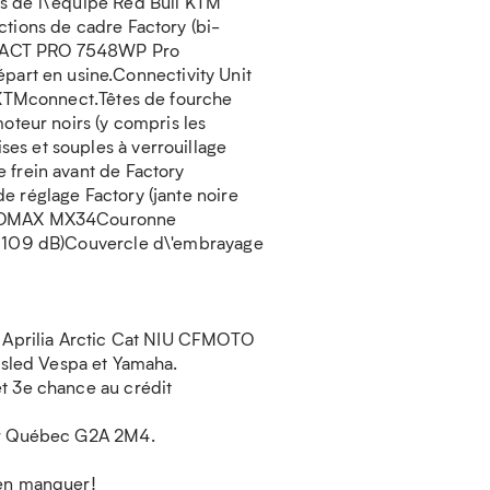
s de l\'équipe Red Bull KTM
ctions de cadre Factory (bi-
 XACT PRO 7548WP Pro
rt en usine.Connectivity Unit
a KTMconnect.Têtes de fourche
teur noirs (y compris les
es et souples à verrouillage
 frein avant de Factory
e réglage Factory (jante noire
 GEOMAX MX34Couronne
le 109 dB)Couvercle d\'embrayage
 : Aprilia Arctic Cat NIU CFMOTO
sled Vespa et Yamaha.
et 3e chance au crédit
ier Québec G2A 2M4.
ien manquer!