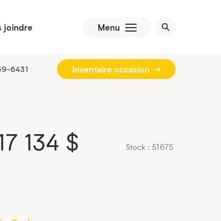
 joindre
Menu
Inventaire occasion
59-6431
17 134
$
Stock : 51675