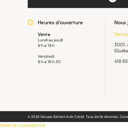
Heures d'ouverture
Nous 
Vente
Servic
Lundi au jeudi
3001, 
9 h à 19 h
(Québe
Vendredi
418 6
9 h à 16 h 30
©️ 2026 Groupe Saillant Auto Crédit. Tous droits réservés. Cons
Choix de consentement