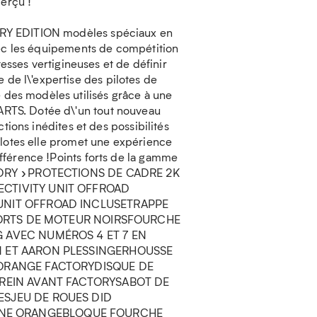
perçu !
ORY EDITION modèles spéciaux en
vec les équipements de compétition
tesses vertigineuses et de définir
e l\'expertise des pilotes de
des modèles utilisés grâce à une
RTS. Dotée d\'un tout nouveau
tions inédites et des possibilités
ilotes elle promet une expérience
fférence !Points forts de la gamme
ORY »PROTECTIONS DE CADRE 2K
CTIVITY UNIT OFFROAD
UNIT OFFROAD INCLUSETRAPPE
PPORTS DE MOTEUR NOIRSFOURCHE
 AVEC NUMÉROS 4 ET 7 EN
N ET AARON PLESSINGERHOUSSE
 ORANGE FACTORYDISQUE DE
FREIN AVANT FACTORYSABOT DE
ESJEU DE ROUES DID
NE ORANGEBLOQUE FOURCHE