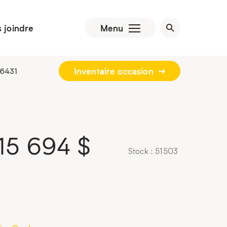
 joindre
Menu
Inventaire occasion
6431
15 694
$
Stock : 51503