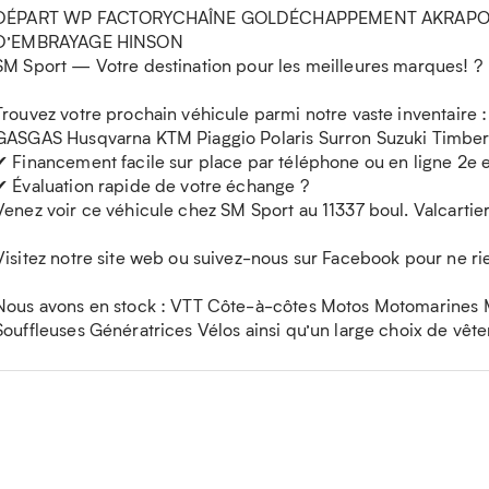
DÉPART WP FACTORYCHAÎNE GOLDÉCHAPPEMENT AKRAPOV
D’EMBRAYAGE HINSON
SM Sport — Votre destination pour les meilleures marques! ?
Trouvez votre prochain véhicule parmi notre vaste inventaire
GASGAS Husqvarna KTM Piaggio Polaris Surron Suzuki Timber
✔ Financement facile sur place par téléphone ou en ligne 2e 
✔ Évaluation rapide de votre échange ?
Venez voir ce véhicule chez SM Sport au 11337 boul. Valcart
Visitez notre site web ou suivez-nous sur Facebook pour ne r
Nous avons en stock : VTT Côte-à-côtes Motos Motomarines
Souffleuses Génératrices Vélos ainsi qu’un large choix de vêt