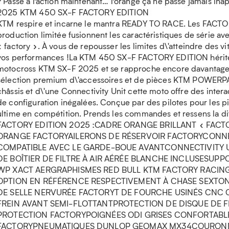
? Passe à l’action maintenant… l’orange ça ne passe jamais ina
2025 KTM 450 SX-F FACTORY EDITION
KTM respire et incarne le mantra READY TO RACE. Les FACT
production limitée fusionnent les caractéristiques de série a
« factory ». À vous de repousser les limites d\'atteindre des vi
vos performances !La KTM 450 SX-F FACTORY EDITION hérite d
motocross KTM SX-F 2025 et se rapproche encore davantage 
sélection premium d\'accessoires et de pièces KTM POWERPA
châssis et d\'une Connectivity Unit cette moto offre des interac
de configuration inégalées. Conçue par des pilotes pour les p
ultime en compétition. Prends les commandes et ressens la di
FACTORY EDITION 2025 :CADRE ORANGE BRILLANT « FACT
ORANGE FACTORYAILERONS DE RÉSERVOIR FACTORYCONNE
COMPATIBLE AVEC LE GARDE-BOUE AVANTCONNECTIVITY 
DE BOÎTIER DE FILTRE À AIR AÉRÉE BLANCHE INCLUSESU
WP XACT AERGRAPHISMES RED BULL KTM FACTORY RACING
OPTION EN RÉFÉRENCE RESPECTIVEMENT À CHASE SEXTO
DE SELLE NERVURÉE FACTORYT DE FOURCHE USINÉS CNC
FREIN AVANT SEMI-FLOTTANTPROTECTION DE DISQUE DE 
PROTECTION FACTORYPOIGNÉES ODI GRISES CONFORTABL
FACTORYPNEUMATIQUES DUNLOP GEOMAX MX34COURON