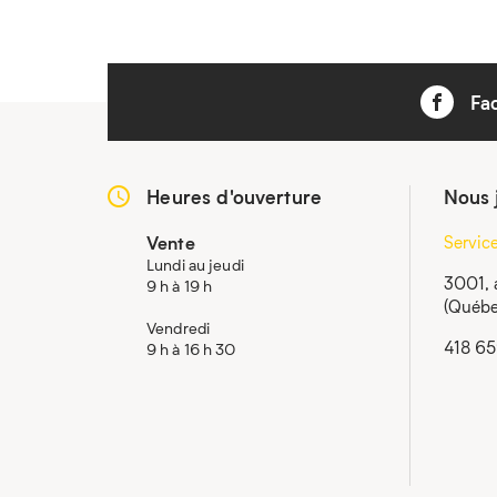
Fa
Heures d'ouverture
Nous 
Vente
Servic
Lundi au jeudi
3001, 
9 h à 19 h
(Québe
Vendredi
418 6
9 h à 16 h 30