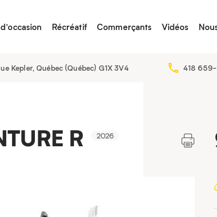
 d’occasion
Récréatif
Commerçants
Vidéos
Nous
nue Kepler, Québec (Québec) G1X 3V4
418 659-
NTURE R
2026