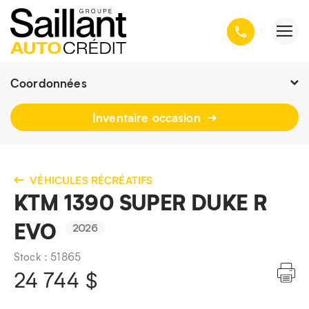
Coordonnées
Présentement ouvert jusqu'à
16h30
Inventaire occasion
3001, avenue Kepler, Québec
(Québec) G1X 3V4
418 659-6431
VÉHICULES RÉCRÉATIFS
KTM 1390 SUPER DUKE R
EVO
2026
Stock : 51865
24 744
$