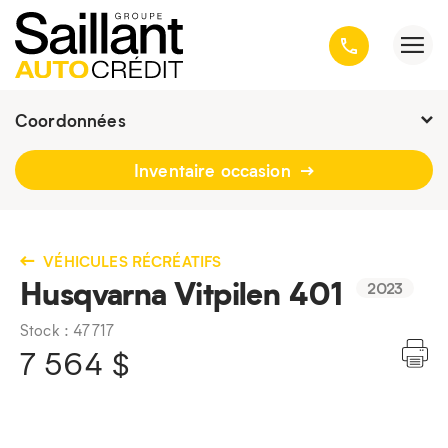
Coordonnées
Fermé : Ouverture
-
Inventaire occasion
3001, avenue Kepler, Québec
(Québec) G1X 3V4
418 659-6431
VÉHICULES RÉCRÉATIFS
Husqvarna Vitpilen 401
2023
Stock : 47717
7 564
$