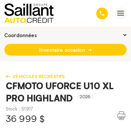
Coordonnées
Fermé : Ouverture
-
Inventaire occasion
3001, avenue Kepler, Québec
(Québec) G1X 3V4
418 659-6431
VÉHICULES RÉCRÉATIFS
CFMOTO UFORCE U10 XL
PRO HIGHLAND
2026
Stock : 51917
36 999
$