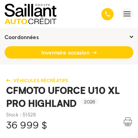
Coordonnées
Fermé : Ouverture
-
Inventaire occasion
3001, avenue Kepler, Québec
(Québec) G1X 3V4
418 659-6431
VÉHICULES RÉCRÉATIFS
CFMOTO UFORCE U10 XL
PRO HIGHLAND
2026
Stock : 51528
36 999
$