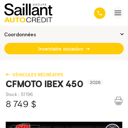
Coordonnées
Fermé : Ouverture
-
Inventaire occasion
3001, avenue Kepler, Québec
(Québec) G1X 3V4
418 659-6431
VÉHICULES RÉCRÉATIFS
CFMOTO IBEX 450
2026
Stock : 51196
8 749
$