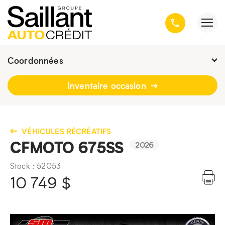
Coordonnées
Fermé : Ouverture
-
Inventaire occasion
3001, avenue Kepler, Québec
(Québec) G1X 3V4
418 659-6431
VÉHICULES RÉCRÉATIFS
CFMOTO 675SS
2026
Stock : 52053
10 749
$