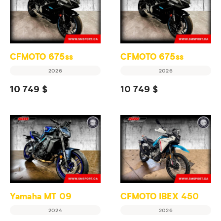
CFMOTO 675ss
CFMOTO 675ss
2026
2026
10 749 $
10 749 $
Yamaha MT 09
CFMOTO IBEX 450
2024
2026