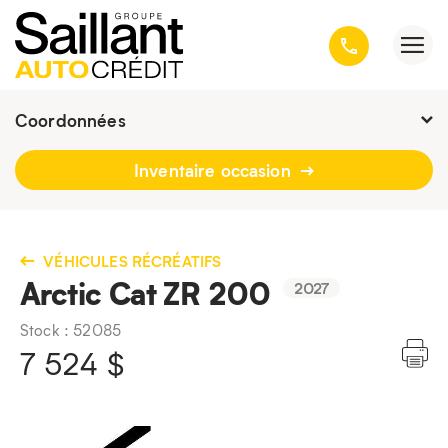
Coordonnées
Fermé : Ouverture
-
Inventaire occasion
3001, avenue Kepler, Québec
(Québec) G1X 3V4
418 659-6431
VÉHICULES RÉCRÉATIFS
Arctic Cat ZR 200
2027
Stock : 52085
7 524
$