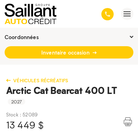
Coordonnées
Fermé : Ouverture
-
Inventaire occasion
3001, avenue Kepler, Québec
(Québec) G1X 3V4
418 659-6431
VÉHICULES RÉCRÉATIFS
Arctic Cat Bearcat 400 LT
2027
Stock : 52089
13 449
$