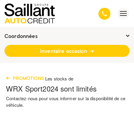
Coordonnées
Présentement ouvert jusqu'à
19h
Inventaire occasion
3001, avenue Kepler, Québec
(Québec) G1X 3V4
418 659-6431
PROMOTIONS
Les stocks de
WRX Sport
2024
sont limités
Contactez-nous pour vous informer sur la disponibilité de ce
véhicule.