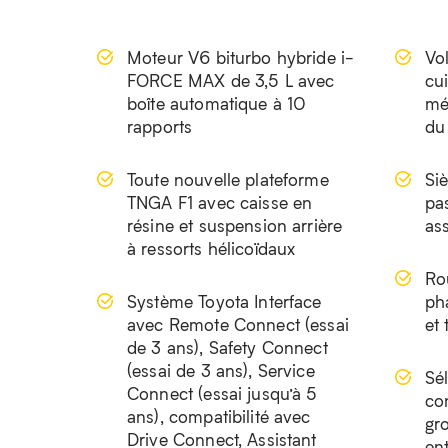
Moteur V6 biturbo hybride i-
Vo
FORCE MAX de 3,5 L avec
cu
boîte automatique à 10
mé
rapports
du
Toute nouvelle plateforme
Si
TNGA F1 avec caisse en
pa
résine et suspension arrière
ass
à ressorts hélicoïdaux
Ro
Système Toyota Interface
pha
avec Remote Connect (essai
et
de 3 ans), Safety Connect
(essai de 3 ans), Service
Sé
Connect (essai jusqu’à 5
co
ans), compatibilité avec
gr
Drive Connect, Assistant
en