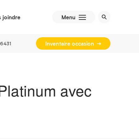
 joindre
Menu
Inventaire occasion
-6431
Platinum avec