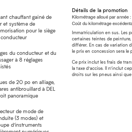
Détails de la promotion
lant chauffant gainé de
Kilométrage alloué par année 
Coût du kilométrage excédenta
ir et système de
morisation pour le siège
Immatriculation en sus. Les p
 conducteur
certaines teintes de peinture,
différer. En cas de variation d
le prix en concession sera le pr
èges du conducteur et du
ssager à 8 réglages
Ce prix inclut les frais de tra
istés
la taxe d’accise. Il n’inclut c
droits sur les pneus ainsi que
ues de 20 po en alliage,
res antibrouillard à DEL
 toit panoramique
lecteur de mode de
nduite (3 modes) et
oupe d’instruments
tièrement numériques