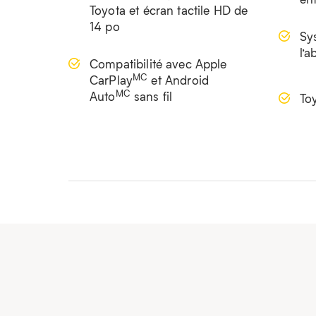
Toyota et écran tactile HD de
14 po
Sy
l’a
Compatibilité avec Apple
MC
CarPlay
et Android
MC
Auto
sans fil
To