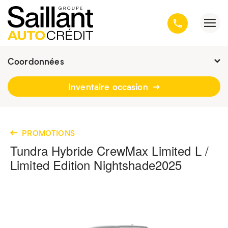
Coordonnées
Fermé : Ouverture
-
Inventaire occasion
3001, avenue Kepler, Québec
(Québec) G1X 3V4
418 659-6431
PROMOTIONS
Tundra Hybride CrewMax Limited L /
Limited Edition Nightshade
2025