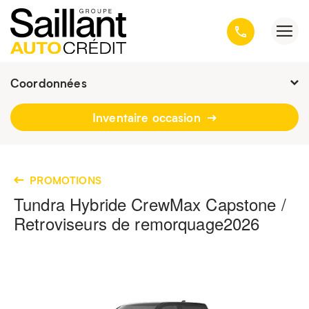
Coordonnées
Fermé :
9h - 16h30
Inventaire occasion
3001, avenue Kepler, Québec
(Québec) G1X 3V4
418 659-6431
PROMOTIONS
Tundra Hybride CrewMax Capstone /
Retroviseurs de remorquage
2026