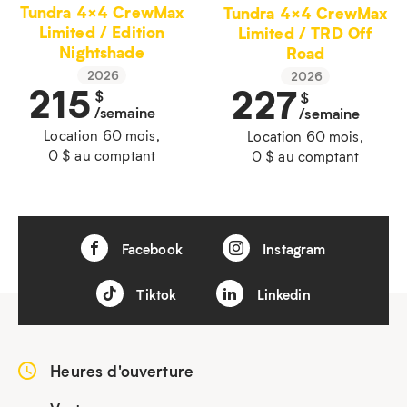
Tundra 4×4 CrewMax
Tundra 4×4 CrewMax
Limited / Edition
Limited / TRD Off
Nightshade
Road
2026
2026
215
227
$
$
/semaine
/semaine
Location 60 mois,
Location 60 mois,
0 $ au comptant
0 $ au comptant
Facebook
Instagram
Tiktok
Linkedin
Heures d'ouverture