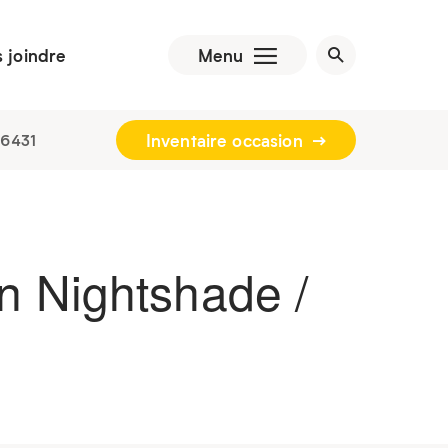
 joindre
Menu
Inventaire occasion
-6431
n Nightshade /