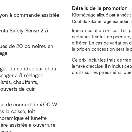
Détails de la promotion
yon à commande assistée
Kilométrage alloué par année 
Coût du kilométrage excédenta
yota Safety Sense 2.5
Immatriculation en sus. Les p
certaines teintes de peinture,
différer. En cas de variation d
ues de 20 po noires en
le prix en concession sera le pr
iage
Ce prix inclut les frais de tra
la taxe d’accise. Il n’inclut c
èges du conducteur et du
droits sur les pneus ainsi que
ssager à 8 réglages
istés, chauffants,
couverts de cuir
ise de courant de 400 W
s la caisse, toit
noramique et lunette
ière assistée à ouverture
ticale