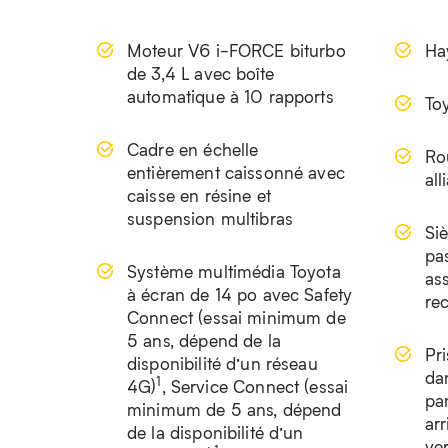
Moteur V6 i-FORCE biturbo
Ha
de 3,4 L avec boîte
automatique à 10 rapports
To
Cadre en échelle
Ro
entièrement caissonné avec
all
caisse en résine et
suspension multibras
Si
pa
Système multimédia Toyota
ass
à écran de 14 po avec Safety
re
Connect (essai minimum de
5 ans, dépend de la
Pr
disponibilité d’un réseau
dan
1
4G)
, Service Connect (essai
pa
minimum de 5 ans, dépend
arr
de la disponibilité d’un
ver