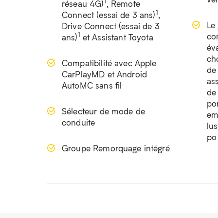
1
réseau 4G)
, Remote
1
Connect (essai de 3 ans)
,
Le
Drive Connect (essai de 3
co
1
ans)
et Assistant Toyota
év
cho
Compatibilité avec Apple
de
CarPlayMD et Android
ass
AutoMC sans fil
de
por
Sélecteur de mode de
em
conduite
lus
po
Groupe Remorquage intégré