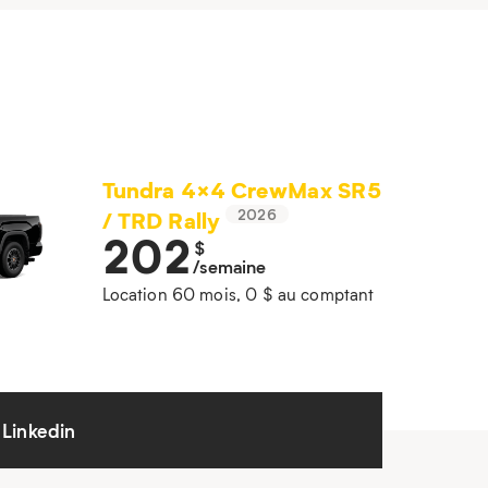
Tundra 4×4 CrewMax SR5
/ TRD Rally
2026
202
$
/semaine
Location 60 mois, 0 $ au comptant
Linkedin