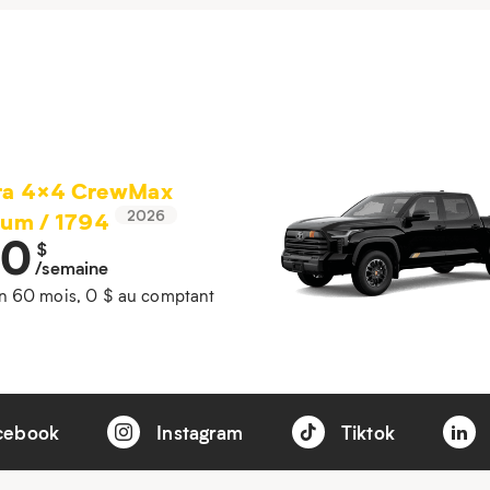
ra 4×4 CrewMax
num / 1794
2026
50
$
/semaine
n 60 mois, 0 $ au comptant
cebook
Instagram
Tiktok