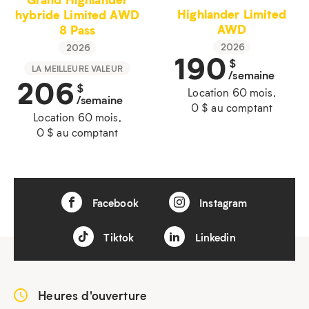
Highlander Limited
hybride Limited AWD
AWD
8 Pass
2026
2026
190
$
LA MEILLEURE VALEUR
/semaine
206
$
Location 60 mois,
/semaine
0 $ au comptant
Location 60 mois,
0 $ au comptant
Facebook
Instagram
Tiktok
Linkedin
Heures d'ouverture