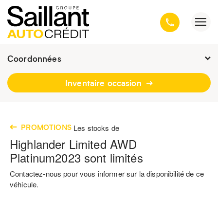
Coordonnées
Présentement ouvert jusqu'à
19h
Inventaire occasion
3001, avenue Kepler, Québec
(Québec) G1X 3V4
418 659-6431
PROMOTIONS
Les stocks de
Highlander Limited AWD
Platinum
2023
sont limités
Contactez-nous pour vous informer sur la disponibilité de ce
véhicule.