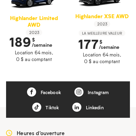
Highlander XSE AWD
Highlander Limited
AWD
2023
2023
LA MEILLEURE VALEUR
189
177
$
$
/semaine
/semaine
Location 64 mois,
Location 64 mois,
0 $ au comptant
0 $ au comptant
Facebook
Instagram
Tiktok
Linkedin
Heures d'ouverture