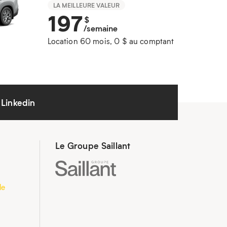
LA MEILLEURE VALEUR
197
$
/semaine
Location 60 mois, 0 $ au comptant
Linkedin
Le Groupe Saillant
le