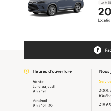
LA MEI
2
Locatio
Fa
Heures d'ouverture
Nous 
Vente
Servic
Lundi au jeudi
3001, 
9 h à 19 h
(Québe
Vendredi
418 6
9 h à 16 h 30