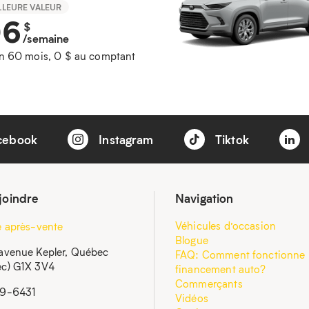
LLEURE VALEUR
06
$
/semaine
n 60 mois, 0 $ au comptant
cebook
Instagram
Tiktok
joindre
Navigation
Véhicules d’occasion
e après-vente
Blogue
avenue Kepler, Québec
FAQ: Comment fonctionne 
c) G1X 3V4
financement auto?
Commerçants
59-6431
Vidéos