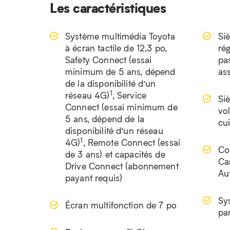
Les caractéristiques
Système multimédia Toyota
Si
à écran tactile de 12,3 po,
rég
Safety Connect (essai
pa
minimum de 5 ans, dépend
ass
de la disponibilité d’un
1
réseau 4G)
, Service
Si
Connect (essai minimum de
vo
5 ans, dépend de la
cui
disponibilité d’un réseau
1
4G)
, Remote Connect (essai
Co
de 3 ans) et capacités de
Ca
Drive Connect (abonnement
Au
payant requis)
Sy
Écran multifonction de 7 po
pa