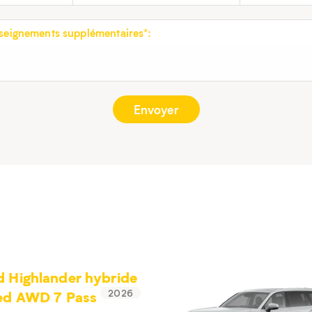
eignements supplémentaires*:
 Highlander hybride
ted AWD 7 Pass
2026