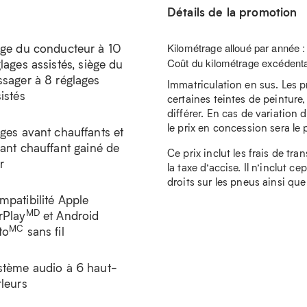
Détails de la promotion
ège du conducteur à 10
Kilométrage alloué par année 
Coût du kilométrage excédenta
lages assistés, siège du
ssager à 8 réglages
Immatriculation en sus. Les p
istés
certaines teintes de peinture,
différer. En cas de variation d
le prix en concession sera le pr
èges avant chauffants et
lant chauffant gainé de
Ce prix inclut les frais de tra
r
la taxe d’accise. Il n’inclut c
droits sur les pneus ainsi que
mpatibilité Apple
MD
rPlay
et Android
MC
to
sans fil
stème audio à 6 haut-
rleurs