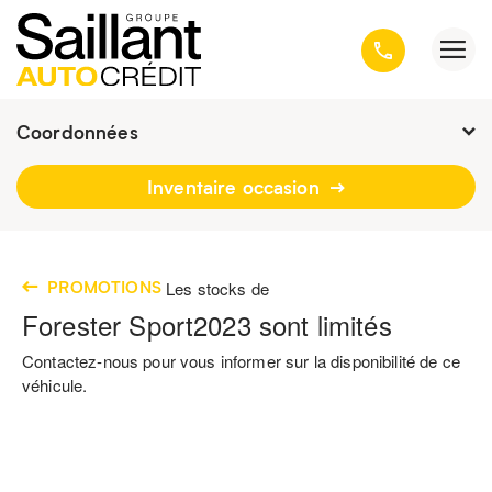
Coordonnées
Présentement ouvert jusqu'à
16h30
Inventaire occasion
3001, avenue Kepler, Québec
(Québec) G1X 3V4
418 659-6431
PROMOTIONS
Les stocks de
Forester Sport
2023
sont limités
Contactez-nous pour vous informer sur la disponibilité de ce
véhicule.