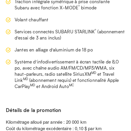
Traction intégrale symétrique à prise constante
®
Subaru avec fonction X-MODE
bimode
Volant chauffant
®
Services connectés SUBARU STARLINK
(abonnement
d’essai de 3 ans inclus)
Jantes en alliage d’aluminium de 18 po
Système d’infodivertissement à écran tactile de 8,0
po, avec chaîne audio AM/FM/CD/MP3/WMA, six
MD
haut-parleurs, radio satellite SiriusXM
et Travel
MD
Link
(abonnement requis) et fonctionnalité Apple
MD
MC
CarPlay
et Android Auto
Détails de la promotion
Kilométrage alloué par année : 20 000 km
Coût du kilométrage excédentaire : 0,10 $ par km