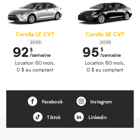
Corolla SE CVT
Corolla LE CVT
2026
2026
95
92
$
$
/semaine
/semaine
Location 60 mois,
Location 60 mois,
0 $ au comptant
0 $ au comptant
Facebook
Instagram
Tiktok
Linkedin